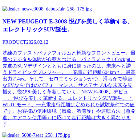
NEW PEUGEOT E-3008 悦びを美しく革新する、
エレクトリックSUV誕生。
PRODUCT
2026.02.12
洗練のファストバックフォルムと斬新なフロントビュー。最
新のデジタル体験が心惹きつける、パノラミック i-Cockpit。
先進のSUVデザインとともに身に纏ったのは、未来へと誘
うドライビングプレジャー。 一充電走行距離604km＊、最高
出力214ps。そして、ゼロエミッションかつ、滑らかで静寂
なEVならではのパフォーマンス。サステナブルな未来を見
据え、悦びを美しく革新していく。NEW E-3008、デビュ
ー。 悦びを美しく革新する、エレクトリックSUV誕生。 ＊
WLTCモード。一充電走行距離は定められた試験条件での値
です。お客様の使用環境（気象、渋滞等）や運転方法（急発
進、エアコン使用等）に応じて走行距離は大きく異なりま
す。