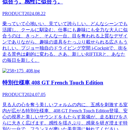
似合う。感性に似合う。
PRODUCT
2024.08.22
乗っていて心地いい、見ていて誇らしい。どんなシーンでも
活躍し、クールに馴染む。仕事にも趣味にも全力な大人に似
合うのは、きっと、そんな一台。目を奪われる上質なデザイ
ンでありながら、趣味の道具をたっぷり載せられる広さもう
れしい。プジョー独自のドライビング空間 i-Cockpitで、街を
走る景色は劇的に変わる。さあ、新しいRIFTERと、あなた
の毎日を新しく。
特別仕様車 408 GT French Touch Edition
PRODUCT
2024.07.05
見る人の心を奪う美しいフォルムの内に、五感を刺激する室
内が広がる特別仕様車、408 GT French Touch Edition登場。安
心の視界と美しいサウンドをもたらす装備が、走る歓びをさ
らに大きく広げます。感性を揺さぶり、感覚を研ぎ澄ます特
別な一台で、フランスが磨いた美意識に触れてください。