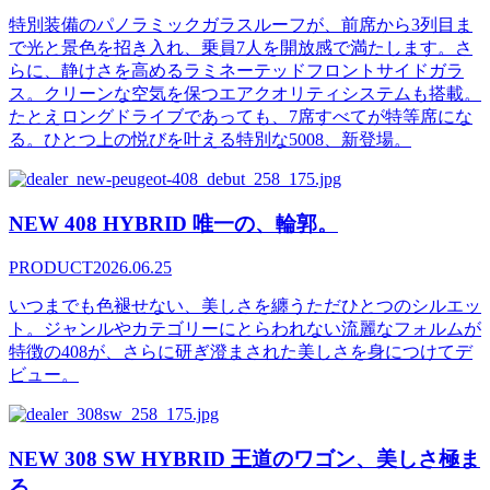
特別装備のパノラミックガラスルーフが、前席から3列目ま
で光と景色を招き入れ、乗員7人を開放感で満たします。さ
らに、静けさを高めるラミネーテッドフロントサイドガラ
ス。クリーンな空気を保つエアクオリティシステムも搭載。
たとえロングドライブであっても、7席すべてが特等席にな
る。ひとつ上の悦びを叶える特別な5008、新登場。
NEW 408 HYBRID 唯一の、輪郭。
PRODUCT
2026.06.25
いつまでも色褪せない、美しさを纏うただひとつのシルエッ
ト。ジャンルやカテゴリーにとらわれない流麗なフォルムが
特徴の408が、さらに研ぎ澄まされた美しさを身につけてデ
ビュー。
NEW 308 SW HYBRID 王道のワゴン、美しさ極ま
る。