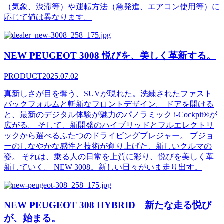
（気象、渋滞等）や運転方法（急発進、エアコン使用等）に
応じて値は異なります。
NEW PEUGEOT 3008 悦びを、美しく革新する。
PRODUCT
2025.07.02
真新しさが目を奪う、SUVが現れた。洗練されたファスト
バックフォルムと斬新なフロントデザイン。 ドアを開ける
と、最新のデジタル体験が魅力のパノラミック i-Cockpit®が
広がる。 そして、新開発のハイブリッドとフルエレクトリ
ックから選べるふたつのドライビングプレジャー。 プジョ
ーのしなやかな感性と技術が創り上げた、新しいクルマの
姿。 それは、乗る人の日常を上質に彩り、悦びを美しく革
新していく。 NEW 3008。新しい日々がいま走り出す。
NEW PEUGEOT 308 HYBRID 新たな走る悦び
が、始まる。