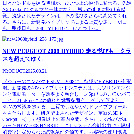
日々ハンドルを握る時間が、ひとつ上の悦びに変わる。先進
のi-Cockpitでクルマと一体になり、思いのままに駆ける感
覚。洗練されたデザインは、その悦びをさらに高めてくれ
る。さらに、新開発ハイブリッドによる上質な走り。明日
も、明後日も、208 HYBRIDと、ひとつ上へ。
NEW PEUGEOT 2008 HYBRID 走る悦びも、クラ
スを超えてゆく。
PRODUCT
2025.08.21
プジョーのコンパクトSUV、2008に、待望のHYBRIDが新登
場。新開発の48Vハイブリッドシステムは、ガソリンエンジ
ンと電動モーターを効率よく融合し、145ps＊1の力強いパワ
ーと、21.5km/ℓ＊2の優れた燃費を両立。 そして何より、
SUVの常識を超える、上質でしなやかなドライブフィール
をもたらします。研ぎ澄まされたデザイン、革新の3D i-
Cockpit、そして想像以上の室内空間。さらに走る悦びが加
わったNEW 2008 HYBRID。 ＊1 システム合計出力 ＊2 燃料
消費率は定められた試験条件の値です。お客様の使用環境