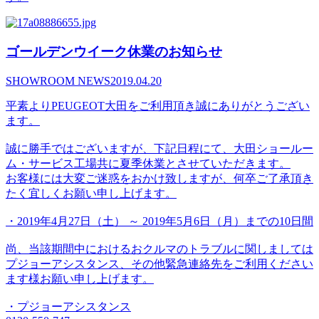
ゴールデンウイーク休業のお知らせ
SHOWROOM NEWS
2019.04.20
平素よりPEUGEOT大田をご利用頂き誠にありがとうござい
ます。
誠に勝手ではございますが、下記日程にて、大田ショールー
ム・サービス工場共に夏季休業とさせていただきます。
お客様には大変ご迷惑をおかけ致しますが、何卒ご了承頂き
たく宜しくお願い申し上げます。
・2019年4月27日（土） ～ 2019年5月6日（月）までの10日間
尚、当該期間中におけるおクルマのトラブルに関しましては
プジョーアシスタンス、その他緊急連絡先をご利用ください
ます様お願い申し上げます。
・プジョーアシスタンス