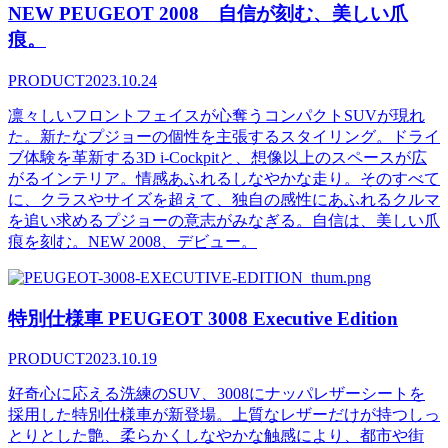
NEW PEUGEOT 2008 自信が刻む、美しい爪
痕。
PRODUCT
2023.10.24
凛々しいフロントフェイスが心奪うコンパクトSUVが現れ
た。新たなプジョーの個性を主張するスタイリング。ドライ
ブ体験を革新する3D i-Cockpitと、想像以上のスペースが広
がるインテリア。情感あふれるしなやかな走り。そのすべて
に、クラスやサイズを超えて、独自の感性にあふれるクルマ
を追い求めるプジョーの意志がみなぎる。自信は、美しい爪
痕を刻む。NEW 2008、デビュー。
特別仕様車 PEUGEOT 3008 Executive Edition
PRODUCT
2023.10.19
好奇心に応える洗練のSUV、3008にナッパレザーシートを
採用した特別仕様車が新登場。上質なレザーだけが持つしっ
とりとした艶、柔らかくしなやかな触感により、都市や街