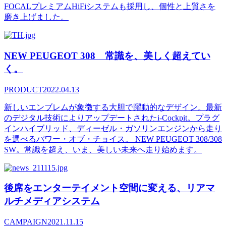
FOCALプレミアムHiFiシステムも採用し、個性と上質さを
磨き上げました。
NEW PEUGEOT 308 常識を、美しく超えてい
く。
PRODUCT
2022.04.13
新しいエンブレムが象徴する大胆で躍動的なデザイン。最新
のデジタル技術によりアップデートされたi-Cockpit。プラグ
インハイブリッド、ディーゼル・ガソリンエンジンから走り
を選べるパワー・オブ・チョイス。 NEW PEUGEOT 308/308
SW。常識を超え、いま、美しい未来へ走り始めます。
後席をエンターテイメント空間に変える、リアマ
ルチメディアシステム
CAMPAIGN
2021.11.15