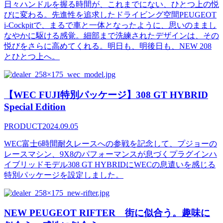
日々ハンドルを握る時間が、これまでにない、ひとつ上の悦
びに変わる。先進性を追求したドライビング空間PEUGEOT
i-Cockpitで、まるで車と一体となったように、思いのままし
なやかに駆ける感覚。細部まで洗練されたデザインは、その
悦びをさらに高めてくれる。明日も、明後日も、NEW 208
とひとつ上へ。
【WEC FUJI特別パッケージ】308 GT HYBRID
Special Edition
PRODUCT
2024.09.05
WEC富士6時間耐久レースへの参戦を記念して、プジョーの
レースマシン、9X8のパフォーマンスが息づくプラグインハ
イブリッドモデル308 GT HYBRIDにWECの息遣いを感じる
特別パッケージを設定しました。
NEW PEUGEOT RIFTER 街に似合う。趣味に