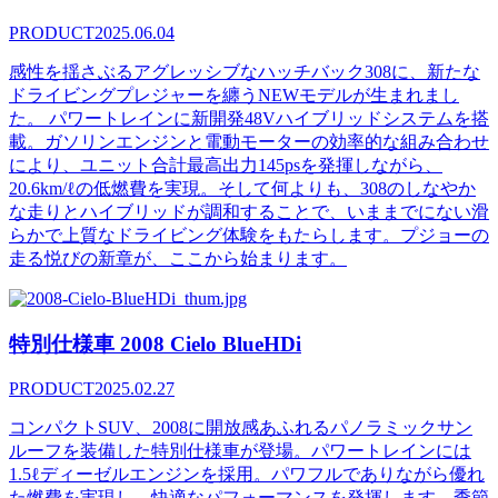
PRODUCT
2025.06.04
感性を揺さぶるアグレッシブなハッチバック308に、新たな
ドライビングプレジャーを纏うNEWモデルが生まれまし
た。 パワートレインに新開発48Vハイブリッドシステムを搭
載。ガソリンエンジンと電動モーターの効率的な組み合わせ
により、ユニット合計最高出力145psを発揮しながら、
20.6km/ℓの低燃費を実現。そして何よりも、308のしなやか
な走りとハイブリッドが調和することで、いままでにない滑
らかで上質なドライビング体験をもたらします。プジョーの
走る悦びの新章が、ここから始まります。
特別仕様車 2008 Cielo BlueHDi
PRODUCT
2025.02.27
コンパクトSUV、2008に開放感あふれるパノラミックサン
ルーフを装備した特別仕様車が登場。パワートレインには
1.5ℓディーゼルエンジンを採用。パワフルでありながら優れ
た燃費を実現し、快適なパフォーマンスを発揮します。季節