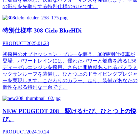
の彩りを先取りする特別仕様のSUVです。
特別仕様車 308 Cielo BlueHDi
PRODUCT
2025.01.23
初採用のオブセッション・ブルーを纏う、308特別仕様車が
登場。パワートレインには、優れたパワーと燃費を誇る1.5ℓ
ディーゼルエンジンを採用。さらに開放感あふれるパノラミ
ックサンルーフを装備し、ひとつ上のドライビングプレジャ
ーを実現します。こだわりのカラー、走り、装備があなたの
個性を彩る特別な一台です。
NEW PEUGEOT 208 駆けるたび、ひとつ上の悦
び。
PRODUCT
2024.10.24