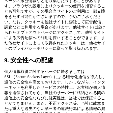
ページの履歴情報などを収集したりすることがありま
す。ブラウザの設定によりクッキーの使用を拒否するこ
とも可能ですが、その場合当サイトのご利用に一部支障
をきたす可能性がございますので、予めご了承くださ
い。なお、クッキーを他社サイトに委託して広告配信、
調査などに利用する場合があります。他社サイトに設け
られたオプトアウトページにアクセスして、他社サイト
による広告配信への利用を停止することができます。ま
た他社サイトによって取得されたクッキーは、他社サイ
トのプライバシーポリシーに従って取り扱われます。
9. 安全性への配慮
個人情報取得に関するページに於きましては
SSL（Secure Sockets Layer）による暗号化通信を導入し、
通信の安全性を高めております。しかしながら、インタ
ーネットを利用したサービスの特性上、お客様が個人情
報を送信されてから、当社のサーバーに格納される間の
通信上の安全性ならびに確実性は、当社では保証するこ
とができません。また、不正アクセス等、当社に故意ま
たは重大な過失のない第三者の違法行為による情報の漏